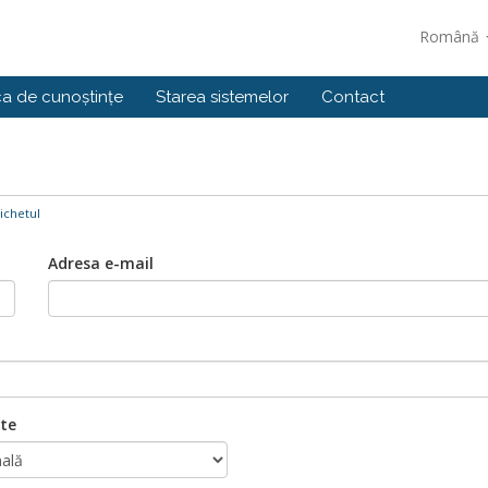
Română
ca de cunoștințe
Starea sistemelor
Contact
ichetul
Adresa e-mail
ate