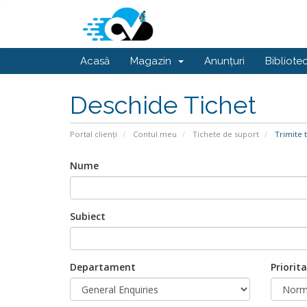
Acasă
Magazin
Anunțuri
Bibliote
Deschide Tichet
Portal clienți
Contul meu
Tichete de suport
Trimite t
Nume
Subiect
Departament
Priorit