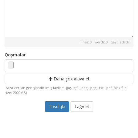
lines: 0 words: 0
qeyd edildi
Qoşmalar
Daha çox əlavə et
İcazə verilən genişləndirilmiş fayllar: .jpg, .gif, .jpeg, .png, .txt, .pdf (Max file
size: 2000MB)
Ləğv et