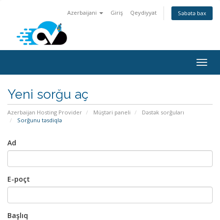
Azerbaijani
Giriş
Qeydiyyat
Səbətə bax
Naviq
keçid
Yeni sorğu aç
Azerbaijan Hosting Provider
Müştəri paneli
Dəstək sorğuları
Sorğunu təsdiqlə
Ad
E-poçt
Başlıq