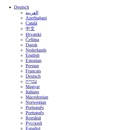
Deutsch
العربية
Azerbaijani
Català
中文
Hrvatski
Čeština
Dansk
Nederlands
English
Estonian
Persian
Français
Deutsch
עברית
Magyar
Italiano
Macedonian
Norwegian
Português
Português
Română
Русский
Español