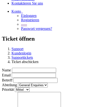
Kontaktieren Sie uns
Konto
Einloggen
Registrieren
-----
Passwort vergessen?
Ticket öffnen
Support
Kundenlogin
Supporttickets
Ticket abschicken
Name
Email
Betreff
Abteilung
Priorität